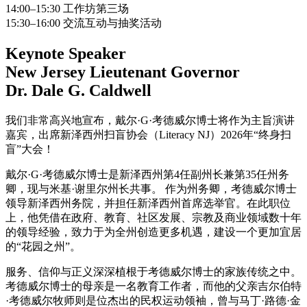
14:00–15:30 工作坊第三场
15:30–16:00 交流互动与抽奖活动
Keynote Speaker
New Jersey Lieutenant Governor
Dr. Dale G. Caldwell
我们非常高兴地宣布，戴尔·G·考德威尔博士将作为主旨演讲
嘉宾，出席新泽西州扫盲协会（Literacy NJ）2026年“终身扫
盲”大会！
戴尔·G·考德威尔博士是新泽西州第4任副州长兼第35任州务
卿，现与米基·谢里尔州长共事。 作为州务卿，考德威尔博士
领导新泽西州务院，并担任新泽西州首席选举官。在此职位
上，他凭借在政府、教育、社区发展、宗教及商业领域数十年
的领导经验，致力于为全州创造更多机遇，建设一个更加宜居
的“花园之州”。
服务、信仰与正义深深植根于考德威尔博士的家族传统之中。
考德威尔博士的母亲是一名教育工作者，而他的父亲吉尔伯特
·考德威尔牧师则是位杰出的民权运动领袖，曾与马丁·路德·金