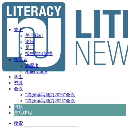
关于
关于我们
论坛
员工
报告与出版物
志愿者
志愿者
AmeriCorps
学生
资源
会议
“终身读写能力2026”会议
“终身读写能力2025”会议
捐款
查找课程
搜索