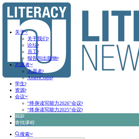
关于
关于我们
论坛
员工
报告与出版物
志愿者
志愿者
AmeriCorps
学生
资源
会议
“终身读写能力2026”会议
“终身读写能力2025”会议
捐款
查找课程
搜索