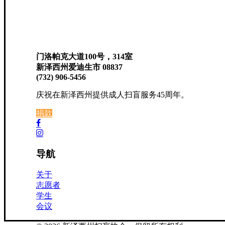
门洛帕克大道100号，314室
新泽西州爱迪生市 08837
(732) 906-5456
庆祝在新泽西州提供成人扫盲服务45周年。
捐款
导航
关于
志愿者
学生
会议