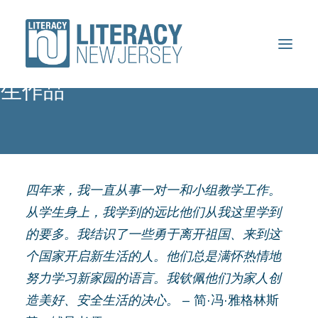
平凡英雄：新泽西州扫盲计划学
生作品
关于
志愿者
学生
四年来，我一直从事一对一和小组教学工作。
资源
从学生身上，我学到的远比他们从我这里学到
会议
的要多。我结识了一些勇于离开祖国、来到这
个国家开启新生活的人。他们总是满怀热情地
捐款
努力学习新家园的语言。我钦佩他们为家人创
造美好、安全生活的决心。
–
简·冯·雅格林斯
查找课程