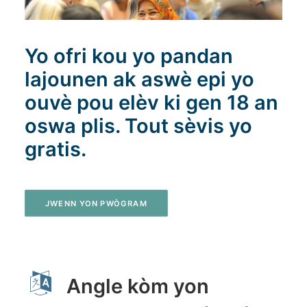
Rechèch
Yo ofri kou yo pandan
lajounen ak aswè epi yo
ouvè pou elèv ki gen 18 an
oswa plis. Tout sèvis yo
gratis.
JWENN YON PWÒGRAM
Angle kòm yon