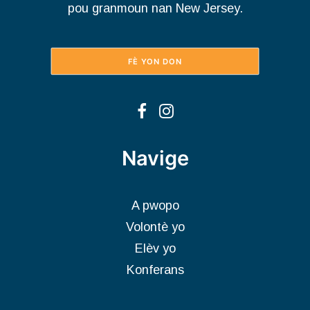
pou granmoun nan New Jersey.
FÈ YON DON
Navige
A pwopo
Volontè yo
Elèv yo
Konferans