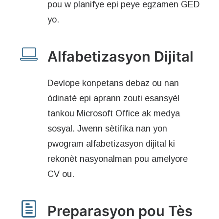
pou w planifye epi peye egzamen GED
yo.
Alfabetizasyon Dijital
Devlope konpetans debaz ou nan
òdinatè epi aprann zouti esansyèl
tankou Microsoft Office ak medya
sosyal. Jwenn sètifika nan yon
pwogram alfabetizasyon dijital ki
rekonèt nasyonalman pou amelyore
CV ou.
Preparasyon pou Tès