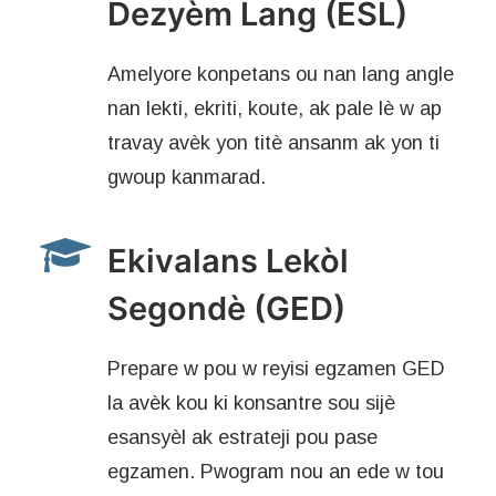
Dezyèm Lang (ESL)
Amelyore konpetans ou nan lang angle
nan lekti, ekriti, koute, ak pale lè w ap
travay avèk yon titè ansanm ak yon ti
gwoup kanmarad.
Ekivalans Lekòl
Segondè (GED)
Prepare w pou w reyisi egzamen GED
la avèk kou ki konsantre sou sijè
esansyèl ak estrateji pou pase
egzamen. Pwogram nou an ede w tou