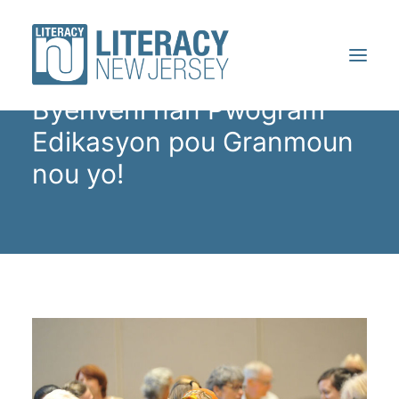
ETIDYAN
Byenveni nan Pwogram
Edikasyon pou Granmoun
SOU
nou yo!
VOLONTÈ YO
ETIDYAN
RESOUS
KONFERANS
FÈ YON DON
JWENN YON PWOGRAM