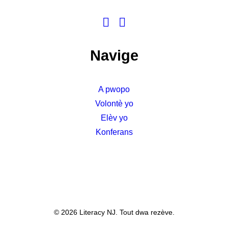
Navige
A pwopo
Volontè yo
Elèv yo
Konferans
© 2026 Literacy NJ. Tout dwa rezève.