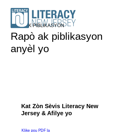
RAPÒ AK PIBLIKASYON
Rapò ak piblikasyon
anyèl yo
SOU
VOLONTÈ YO
ETIDYAN
RESOUS
KONFERANS
Kat Zòn Sèvis Literacy New
FÈ YON DON
Jersey & Afilye yo
Jwenn yon Pwogram
Klike pou PDF la