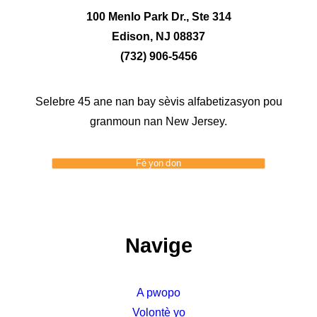
100 Menlo Park Dr., Ste 314
Edison, NJ 08837
(732) 906-5456
Selebre 45 ane nan bay sèvis alfabetizasyon pou
granmoun nan New Jersey.
Fè yon don
Navige
A pwopo
Volontè yo