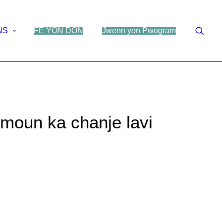
NS
FÈ YON DON
Jwenn yon Pwogram
nmoun ka chanje lavi