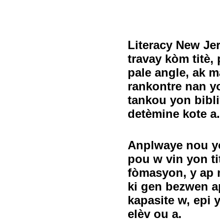
Literacy New Je
travay kòm titè,
pale angle, ak m
rankontre nan yo
tankou yon bibliy
detèmine kote a.
Anplwaye nou yo
pou w vin yon ti
fòmasyon, y ap 
ki gen bezwen a
kapasite w, epi 
elèv ou a.