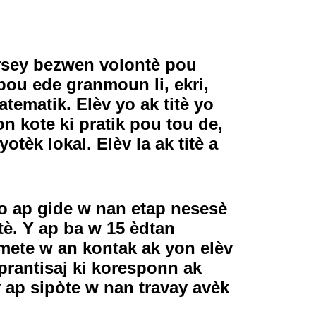
rsey bezwen volontè pou
 pou ede granmoun li, ekri,
atematik. Elèv yo ak titè yo
n kote ki pratik pou tou de,
otèk lokal. Elèv la ak titè a
 ap gide w nan etap nesesè
tè. Y ap ba w 15 èdtan
mete w an kontak ak yon elèv
prantisaj ki koresponn ak
y ap sipòte w nan travay avèk