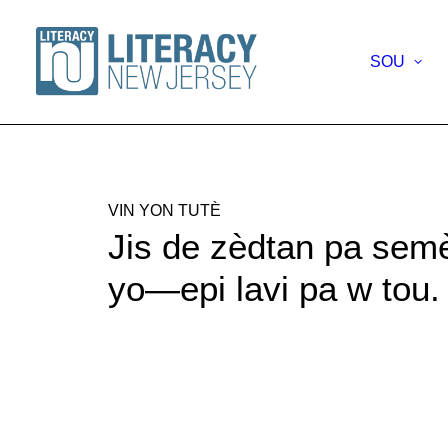
SOU
VIN YON TUTÈ
Jis de zèdtan pa semè
yo—epi lavi pa w tou.