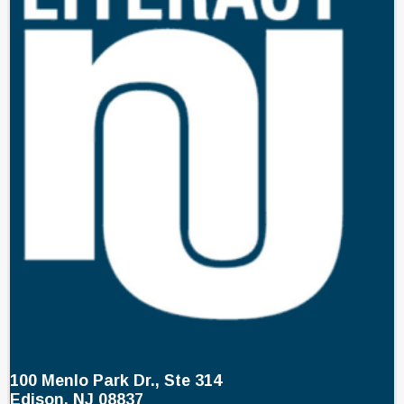
100 Menlo Park Dr., Ste 314
Edison, NJ 08837