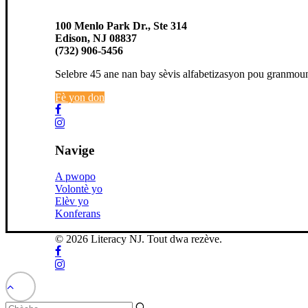
100 Menlo Park Dr., Ste 314
Edison, NJ 08837
(732) 906-5456
Selebre 45 ane nan bay sèvis alfabetizasyon pou granmou
Fè yon don
Navige
A pwopo
Volontè yo
Elèv yo
Konferans
© 2026 Literacy NJ. Tout dwa rezève.