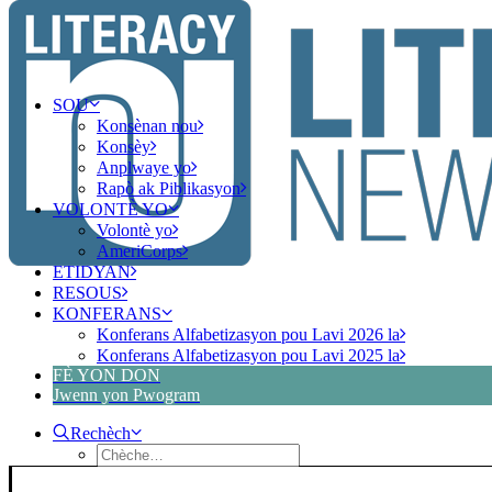
SOU
Konsènan nou
Konsèy
Anplwaye yo
Rapò ak Piblikasyon
VOLONTÈ YO
Volontè yo
AmeriCorps
ETIDYAN
RESOUS
KONFERANS
Konferans Alfabetizasyon pou Lavi 2026 la
Konferans Alfabetizasyon pou Lavi 2025 la
FÈ YON DON
Jwenn yon Pwogram
Rechèch