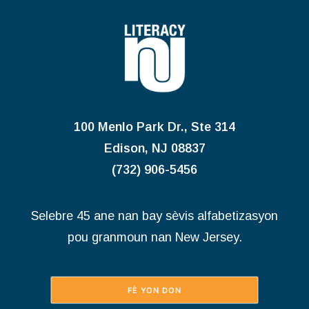
Rechèch
100 Menlo Park Dr., Ste 314
Edison, NJ 08837
(732) 906-5456
Selebre 45 ane nan bay sèvis alfabetizasyon
pou granmoun nan New Jersey.
FÈ YON DON