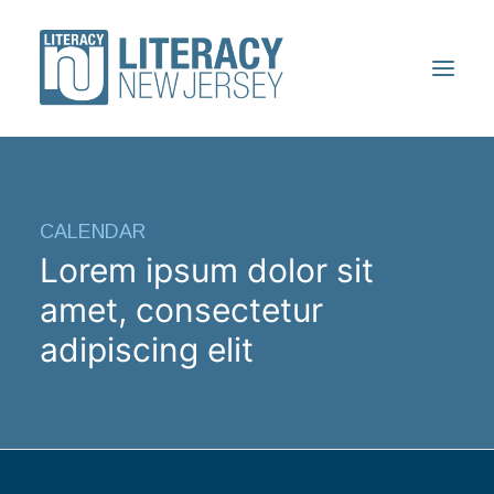
SOU
CALENDAR
VOLONTÈ YO
Lorem ipsum dolor sit
ETIDYAN
amet, consectetur
RESOUS
adipiscing elit
KONFERANS
FÈ YON DON
JWENN YON PWOGRAM