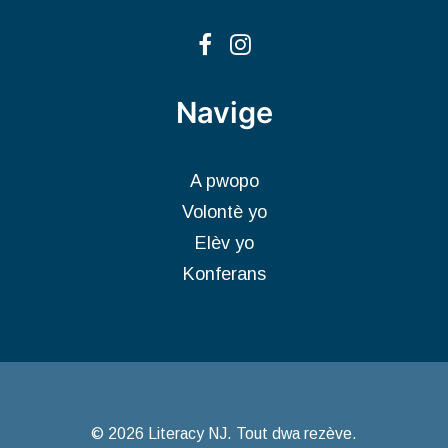
Navige
A pwopo
Volontè yo
Elèv yo
Konferans
© 2026 Literacy NJ. Tout dwa rezève.