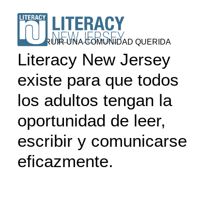
CONSTRUIR UNA COMUNIDAD QUERIDA
Literacy New Jersey
existe para que todos
ACERCA DE
los adultos tengan la
VOLUNTARIOS
oportunidad de leer,
ESTUDIANTES
escribir y comunicarse
RECURSOS
CONFERENCIA
eficazmente.
DONAR
Buscar un programa