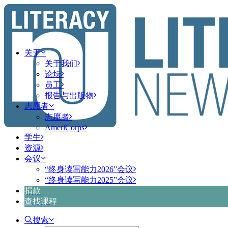
关于
关于我们
论坛
员工
报告与出版物
志愿者
志愿者
AmeriCorps
学生
资源
会议
“终身读写能力2026”会议
“终身读写能力2025”会议
捐款
查找课程
搜索