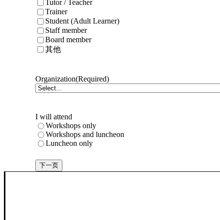
Tutor / Teacher
Trainer
Student (Adult Learner)
Staff member
Board member
其他
Organization
(Required)
I will attend
Workshops only
Workshops and luncheon
Luncheon only
下一页
Alternative: