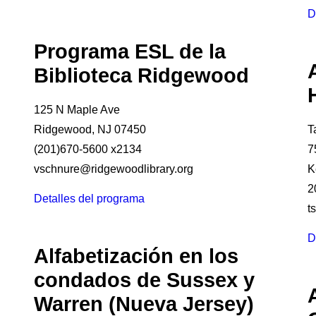
D
Programa ESL de la
Biblioteca Ridgewood
125 N Maple Ave
Ridgewood, NJ 07450
T
(201)670-5600 x2134
7
vschnure@ridgewoodlibrary.org
K
2
Detalles del programa
t
D
Alfabetización en los
condados de Sussex y
Warren (Nueva Jersey)