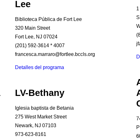
Lee
1
S
Biblioteca Pública de Fort Lee
W
320 Main Street
(
Fort Lee, NJ 07024
j
(201) 592-3614 * 4007
francesca.marraro@fortlee.bccls.org
D
Detalles del programa
a
LV-Bethany
Iglesia baptista de Betania
275 West Market Street
7
Newark, NJ 07103
P
973-623-8161
6