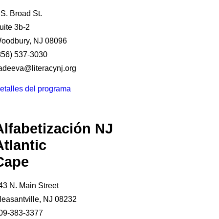
 S. Broad St.
uite 3b-2
oodbury, NJ 08096
856) 537-3030
fadeeva@literacynj.org
etalles del programa
Alfabetización NJ
Atlantic
Cape
43 N. Main Street
leasantville, NJ 08232
09-383-3377