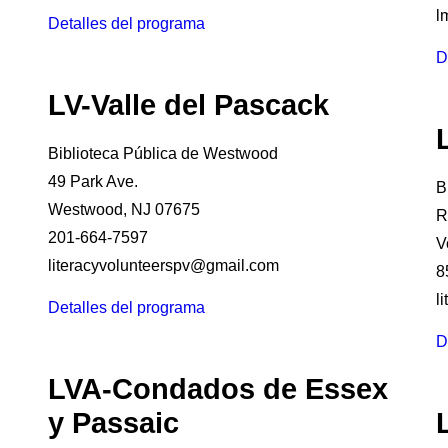
l
Detalles del programa
D
LV-Valle del Pascack
Biblioteca Pública de Westwood
49 Park Ave.
B
Westwood, NJ 07675
R
201-664-7597
V
literacyvolunteerspv@gmail.com
8
l
Detalles del programa
D
LVA-Condados de Essex
y Passaic