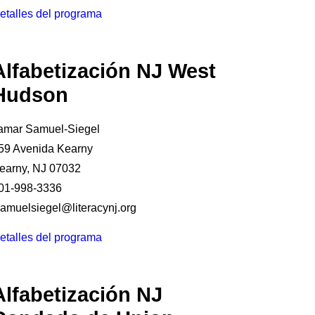
etalles del programa
Alfabetización NJ West
Hudson
amar Samuel-Siegel
59 Avenida Kearny
earny, NJ 07032
01-998-3336
samuelsiegel@literacynj.org
etalles del programa
Alfabetización NJ