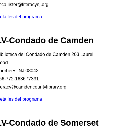
mcallister@literacynj.org
etalles del programa
LV-Condado de Camden
iblioteca del Condado de Camden 203 Laurel
oad
oorhees, NJ 08043
56-772-1636 *7331
iteracy@camdencountylibrary.org
etalles del programa
LV-Condado de Somerset