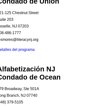
Condado de Union
21-125 Chestnut Street
uite 203
oselle, NJ 07203
08-486-1777
esmores@literacynj.org
etalles del programa
Alfabetización NJ
Condado de Ocean
79 Broadway, Ste 501A
ong Branch, NJ 07740
848) 379-5105