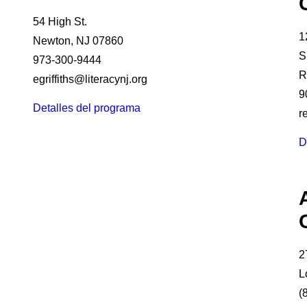
54 High St.
1
Newton, NJ 07860
S
973-300-9444
R
egriffiths@literacynj.org
9
Detalles del programa
r
D
2
L
(