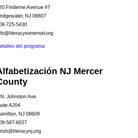
20 Finderne Avenue #7
ridgewater, NJ 08807
08-725-5430
nfo@literacysomerset.org
etalles del programa
Alfabetización NJ Mercer
County
 N. Johnston Ave.
uite A204
amilton, NJ 08609
09-587-6027
krish@literacynj.org