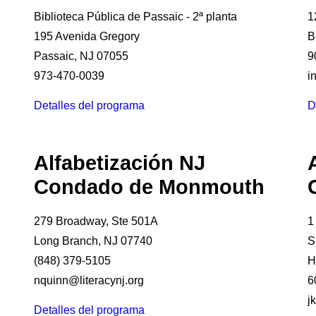
Biblioteca Pública de Passaic - 2ª planta
1
195 Avenida Gregory
B
Passaic, NJ 07055
9
973-470-0039
i
Detalles del programa
D
Alfabetización NJ
Condado de Monmouth
279 Broadway, Ste 501A
1
Long Branch, NJ 07740
S
(848) 379-5105
H
nquinn@literacynj.org
6
j
Detalles del programa